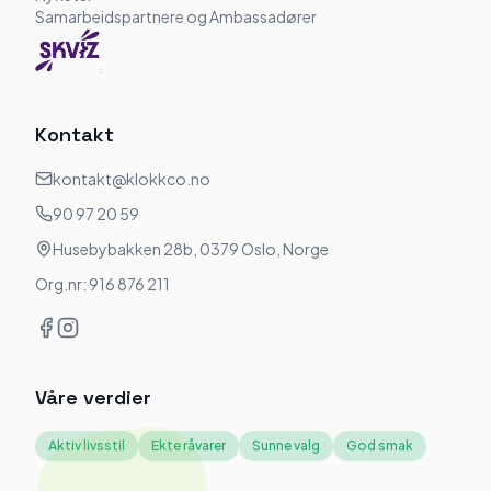
Samarbeidspartnere og Ambassadører
Kontakt
kontakt@klokkco.no
90 97 20 59
Husebybakken 28b, 0379 Oslo, Norge
Org.nr: 916 876 211
Våre verdier
Aktiv livsstil
Ekte råvarer
Sunne valg
God smak