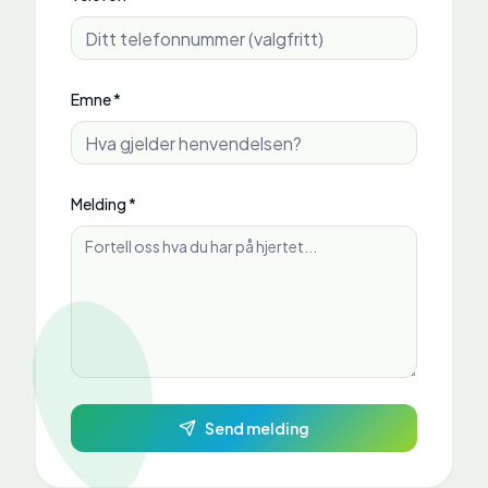
Emne *
Melding *
Send melding