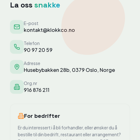
La oss
snakke
E-post
kontakt@klokkco.no
Telefon
90 97 20 59
Adresse
Husebybakken 28b, 0379 Oslo, Norge
Org.nr
916 876 211
For bedrifter
Er du interessert i å bli forhandler, eller ønsker du å
bestille til din bedrift, restaurant eller arrangement?